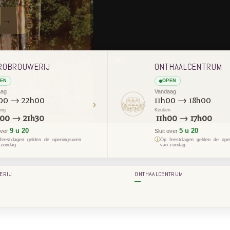
ROBROUWERIJ
ONTHAALCENTRUM
EN
OPEN
aag
Vandaag
00 → 22h00
11h00 → 18h00
›
ing
Keuken
00 → 21h30
11h00 → 17h00
9 u 20
5 u 20
over
Sluit over
ⓘ
feestdagen gelden de openingsuren
Op feestdagen gelden de ope
 zondag
van zondag
ERIJ
ONTHAALCENTRUM
—