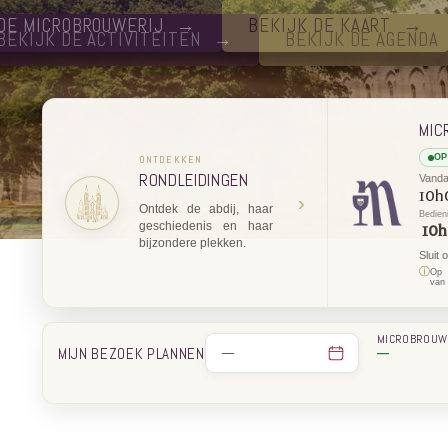
BEKIJK DE ACTIVITEITEN
BEKIJK DE AGENDA
MIC
OP
ONTDEKKEN
RONDLEIDINGEN
Vand
10h
›
Ontdek de abdij, haar
Bedien
geschiedenis en haar
10h
bijzondere plekken.
Sluit 
ⓘ
Op 
van
MICROBROUW
MIJN BEZOEK PLANNEN
—
—