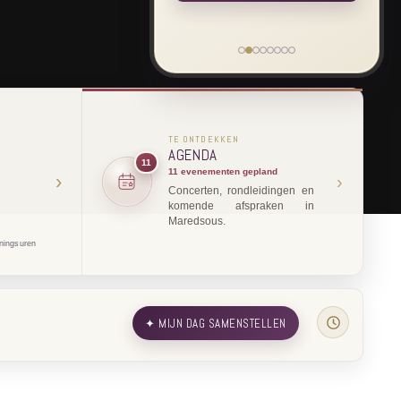
TE ONTDEKKEN
AGENDA
11
11 evenementen gepland
›
›
Concerten, rondleidingen en
komende afspraken in
Maredsous.
ningsuren
✦ MIJN DAG SAMENSTELLEN