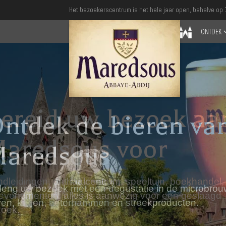
Het bezoekerscentrum is het hele jaar open, behalve op 1
ONTDEK
ereid uw bezoek aa
aredsous voor
dleidingen, onthaalcentrum, speeltuin, boekhandel,
evenementen: alles is aanwezig voor een geslaagd
oek.