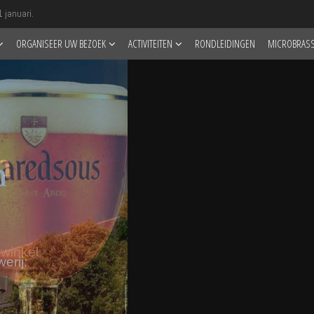
 januari.
ORGANISEER UW BEZOEK
ACTIVITEITEN
RONDLEIDINGEN
MICROBRASS
n
 winkel