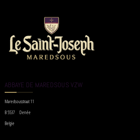
ABBAYE DE MAREDSOUS VZW
Maredsousstraat 11
B 5537 Denée
Belgïe