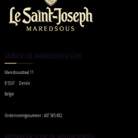
ABBAYE DE MAREDSOUS VZW
Maredsousstraat 11
B 5537 Denée
Belgïe
Ondernemingsnummer : 407 585 882
ABONNEER U OP DE NIEUWSBRIEF