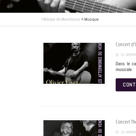
l’Abbaye de Maredsous
>
Musique
Concert d’O
13 JANVIE
Dans le ca
musicale.
CONT
Concert The
13 JANVIE