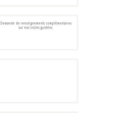
Demande de renseignements complémentaires
sur nos visites guidées.
Votre sécurité et celle de nos collaborateurs
est notre priorité. Merci de prendre
connaissance des mesures mises en place
pour vous accueillir dans les meilleurs
conditions.