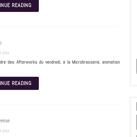
INUE READING
o
R 2024
dre des Afterworks du vendredi, à la Microbrasserie, animation
INUE READING
venue
R 2024