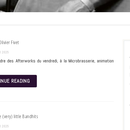
livier Fivet
R 2025
dre des Afterworks du vendredi, à la Microbrasserie, animation
INUE READING
 (very) little Bandhits
R 2025