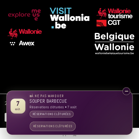
À NE PAS MANQUER
SOUPER BARBECUE
7
2026 © Maredsous | Tous droits réservés | Jorixi | Artworks-pub.be
Réservations clôturées • 7 août
août.
RÉSERVATIONS CLÔTURÉES
RÉSERVATIONS CLÔTURÉES
Fr
Nl