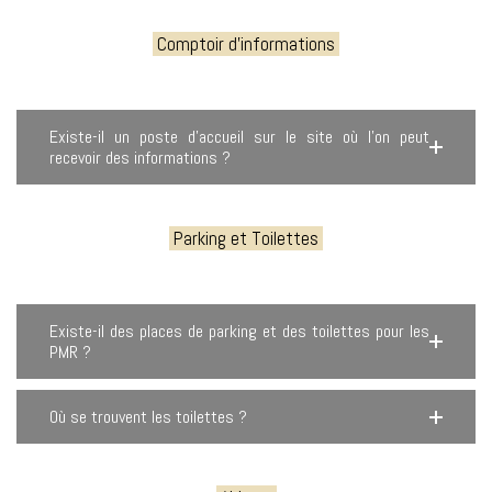
Comptoir d'informations
Existe-il un poste d’accueil sur le site où l’on peut
recevoir des informations ?
Parking et Toilettes
Existe-il des places de parking et des toilettes pour les
PMR ?
Où se trouvent les toilettes ?