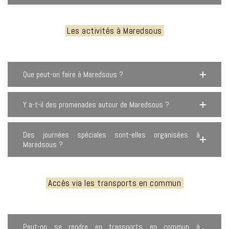
Les activités à Maredsous
Que peut-on faire à Maredsous ?
Y a-t-il des promenades autour de Maredsous ?
Des journées spéciales sont-elles organisées à
Maredsous ?
Accès via les transports en commun
Peut-on se rendre en transports en commun à