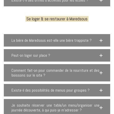
Existe-t-il des offres d’activités pour les écoles ?
Se loger & se restaurer à Maredsous
La bière de Maredsous est-elle une bière trappiste ?
Peut-on loger sur place ?
Comment fait-on pour commander de la nourriture et des
boissons sur le site ?
Existe-il des possibilités de menus pour groupes ?
Je souhaite réserver une table/un menu/organiser une
journée découverte, à qui puis-je m’adresser ?