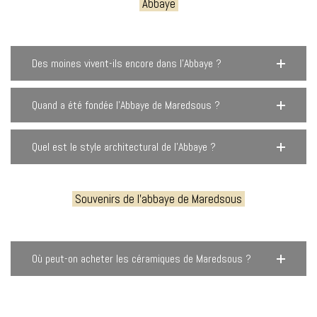
Abbaye
Des moines vivent-ils encore dans l’Abbaye ?
Quand a été fondée l’Abbaye de Maredsous ?
Quel est le style architectural de l’Abbaye ?
Souvenirs de l'abbaye de Maredsous
Où peut-on acheter les céramiques de Maredsous ?