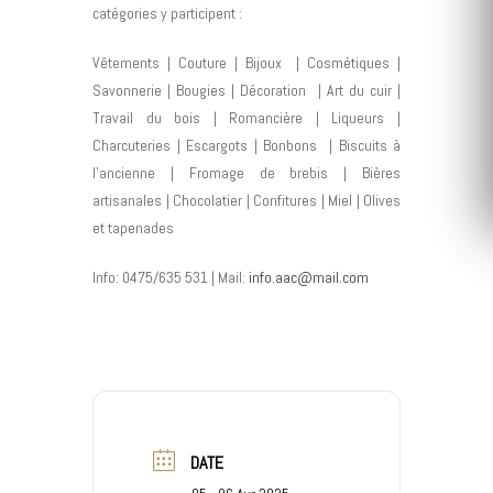
catégories y participent :
Vêtements | Couture | Bijoux | Cosmétiques |
Savonnerie | Bougies | Décoration | Art du cuir |
Travail du bois | Romancière | Liqueurs |
Charcuteries | Escargots | Bonbons | Biscuits à
l'ancienne | Fromage de brebis | Bières
artisanales | Chocolatier | Confitures | Miel | Olives
et tapenades
Info: 0475/635 531 | Mail:
info.aac@mail.com
DATE