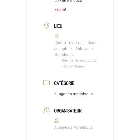
05 - 06 Avr 2025
Expiré!
LIEU
Centre d'accueil Saint
Joseph - Abbaye de
Maredsous
Rue de Maredsous 11
- B 5537 Denée
CATÉGORIE
agenda maredsous
ORGANISATEUR
Abbaye de Maredsous