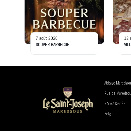
7 août 2026
12 
SOUPER BARBECUE
VIL
Abbaye Maredsou
Rue de Maredsou
B 5537 Denée
Belgique